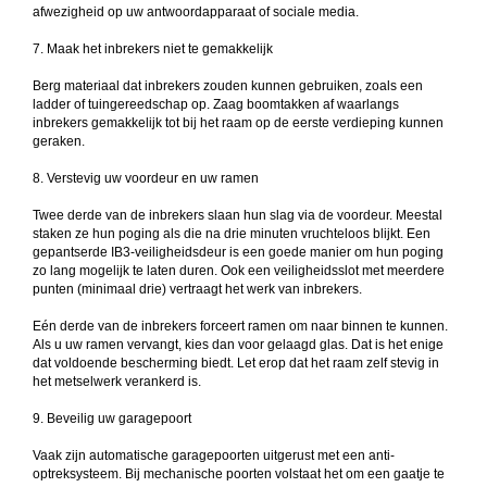
afwezigheid op uw antwoordapparaat of sociale media.
7. Maak het inbrekers niet te gemakkelijk
Berg materiaal dat inbrekers zouden kunnen gebruiken, zoals een
ladder of tuingereedschap op. Zaag boomtakken af waarlangs
inbrekers gemakkelijk tot bij het raam op de eerste verdieping kunnen
geraken.
8. Verstevig uw voordeur en uw ramen
Twee derde van de inbrekers slaan hun slag via de voordeur. Meestal
staken ze hun poging als die na drie minuten vruchteloos blijkt. Een
gepantserde IB3-veiligheidsdeur is een goede manier om hun poging
zo lang mogelijk te laten duren. Ook een veiligheidsslot met meerdere
punten (minimaal drie) vertraagt het werk van inbrekers.
Eén derde van de inbrekers forceert ramen om naar binnen te kunnen.
Als u uw ramen vervangt, kies dan voor gelaagd glas. Dat is het enige
dat voldoende bescherming biedt. Let erop dat het raam zelf stevig in
het metselwerk verankerd is.
9. Beveilig uw garagepoort
Vaak zijn automatische garagepoorten uitgerust met een anti-
optreksysteem. Bij mechanische poorten volstaat het om een gaatje te