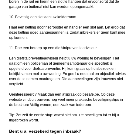
boren in de rail en hierin een slot te hangen dat ervoor zorgt dat de
garage van buitenaf niet kan worden opengemaakt.
10. Bevestig een slot aan uw kelderraam
Haal een ketting door het rooster en hang er een slot aan. Let erop dat
deze ketting goed aangespannen is, zodat inbrekers er geen kant mee
op kunnen.
11. Doe een beroep op een diefstalpreventieadviseur
Een diefstalpreventieadviseur helpt u uw woning te beveiligen. Het
gaat om een politieman of gemeenteambtenaar die specifiek is
opgeleid voor diefstalpreventie. Hij komt gratis op huisbezoek en
bekijkt samen met u uw woning. En geeft u neutraal en objectief advies
over de te nemen maatregelen. Die aanbevelingen zijn trouwens niet
verplicht.
Geïnteresseerd? Maak dan een afspraak op besafe.be. Op deze
website vindt u trouwens nog veel meer praktische beveiligingstips in
de brochure Veilig wonen, een zaak van iedereen.
Tip: Zet zelf de eerste stap: wacht niet om u te beveiligen tot er bij u
ingebroken wordt.
Bent u al verzekerd tegen inbraak?