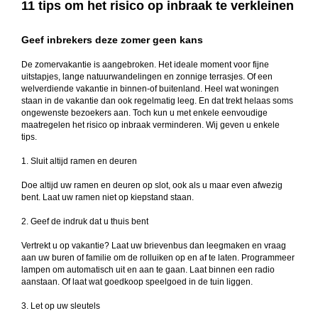
11 tips om het risico op inbraak te verkleinen
Geef inbrekers deze zomer geen kans
De zomervakantie is aangebroken. Het ideale moment voor fijne
uitstapjes, lange natuurwandelingen en zonnige terrasjes. Of een
welverdiende vakantie in binnen-of buitenland. Heel wat woningen
staan in de vakantie dan ook regelmatig leeg. En dat trekt helaas soms
ongewenste bezoekers aan. Toch kun u met enkele eenvoudige
maatregelen het risico op inbraak verminderen. Wij geven u enkele
tips.
1. Sluit altijd ramen en deuren
Doe altijd uw ramen en deuren op slot, ook als u maar even afwezig
bent. Laat uw ramen niet op kiepstand staan.
2. Geef de indruk dat u thuis bent
Vertrekt u op vakantie? Laat uw brievenbus dan leegmaken en vraag
aan uw buren of familie om de rolluiken op en af te laten. Programmeer
lampen om automatisch uit en aan te gaan. Laat binnen een radio
aanstaan. Of laat wat goedkoop speelgoed in de tuin liggen.
3. Let op uw sleutels