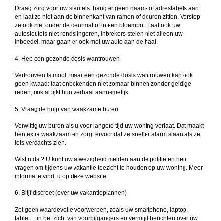
Draag zorg voor uw sleutels: hang er geen naam- of adreslabels aan
en laat ze niet aan de binnenkant van ramen of deuren zitten. Verstop
ze ook niet onder de deurmat of in een bloempot. Laat ook uw
autosleutels niet rondslingeren, inbrekers stelen niet alleen uw
inboedel, maar gaan er ook met uw auto aan de haal.
4. Heb een gezonde dosis wantrouwen
Vertrouwen is mooi, maar een gezonde dosis wantrouwen kan ook
geen kwaad: laat onbekenden niet zomaar binnen zonder geldige
reden, ook al lijkt hun verhaal aannemelijk.
5. Vraag de hulp van waakzame buren
Verwittig uw buren als u voor langere tijd uw woning verlaat. Dat maakt
hen extra waakzaam en zorgt ervoor dat ze sneller alarm slaan als ze
iets verdachts zien.
Wist u dat? U kunt uw afwezigheid melden aan de politie en hen
vragen om tijdens uw vakantie toezicht te houden op uw woning. Meer
informatie vindt u op deze website.
6. Blijf discreet (over uw vakantieplannen)
Zet geen waardevolle voorwerpen, zoals uw smartphone, laptop,
tablet… in het zicht van voorbijgangers en vermijd berichten over uw